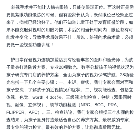
斜视手术并不能让人摘去眼镜，只能使眼球正位。而这时正是需
要抓紧眼功能锻炼的时候。但有些家长认为，既然眼位已经矫正过
来了，病就已经治好了。他们不知道儿童正处于发育旺盛阶段，如
果不能克服斜视时的用眼习惯，术后的相当长时间内，眼位都有可
能发生变化，导致手术后效果不佳，所以，斜视的术前术后，必须
要做一些视觉功能训练！
护目亭保健视力连锁加盟店拥有经验丰富的医师和验光师，为孩
子量身打造防近方案。专业28项验光、数字分析孩子的视觉状况为
孩子研究专门店的养护方案，全面为孩子的视力保驾护航。28项验
光包括一下几个主要步骤：一、主诉、症状。我们专家会面对面和
孩子交流，了解孩子的近视情况和症状。二、视功能检查。包括立
体视、色觉、worth 4 dot 法、三级视功能检查，包括（双眼同时
视、融像、立体视）、调节功能检测（NRC、BCC、PRA、
FLIPPER、APC）。三、检查结论。我们专家会根据三个步骤的检
查结果，为孩子量身打造最适合自己的养护方案。最权威的专家、
最专业的视力检查、最有效的养护方案，让您彻底后顾无忧。