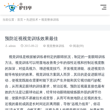
当前位置：
首页
>
先进技术
>
视觉整体训练
预防近视视觉训练效果最佳
admin
2015-09-22
视觉整体训练
阅读(
99)
视觉训练是根据被训练者特定的眼睛状况，制定的一套眼睛训练
方法。视觉训练可以明显地改善青少年的假性近视和控制近视度数
的加深，对提高视力、增进视觉技巧、开发视觉潜能、改进视觉功
能等有较好的效果。视觉训练方案因人而异，其目的是促进眼球运
动，使视觉既能在需要时能下意识产生并能和其它视功能巧妙配
合，从而满足眼球的训练要求，矫治近视。预防近视最直接也最有
效的方法是让眼球动起来，经常转动眼睛能锻炼眼外肌的调节功
能，使眼外肌不易被拉长或变形，从而可有效地防止近视的发生。
近视的最初成因是长时间近距离用眼，导致“远视力低常”，俗话
说“流水不腐，户枢不蠹”，远视力是人的视觉视远功能，如果长期