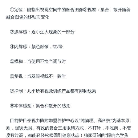
①定位：能指出视觉空间中的融合图像②视差：集合、散开随着
融合图像的移动而变化
③漂浮感：近小远大现象的一部分
④闪辉感：颜色融像，红/绿
⑤模糊：当使用不恰当调节时
⑥复视：当双眼视线不一致时
⑦抑制：几乎所有视觉训练产品都有抑制线索
⑧本体感觉：集合和散开的感觉
目前护目亭视力防控加盟养护中心以"纯物理、高科技"为基本原
则，强调无损、有效的复合三用眼镜方式，不打针，不吃药，不管
度数过高，都能轻轻松松回到健康状态！独家研制的"眼内光学焦