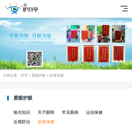
当前位置：
首页
>
爱眼护眼
>
饮食保健
爱眼护眼
验光知识
关于眼睛
常见眼病
运动保健
近视防治
饮食保健