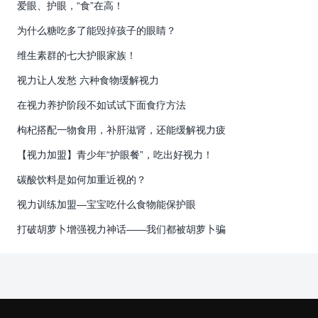
爱眼、护眼，“食”在高！
为什么糖吃多了能毁掉孩子的眼睛？
维生素群的七大护眼家族！
视力让人发愁 六种食物缓解视力
在视力养护阶段不如试试下面食疗方法
枸杞搭配一物食用，补肝滋肾，还能缓解视力疲
【视力加盟】青少年“护眼餐”，吃出好视力！
碳酸饮料是如何加重近视的？
视力训练加盟—宝宝吃什么食物能保护眼
打破胡萝卜增强视力神话——我们都被胡萝卜骗