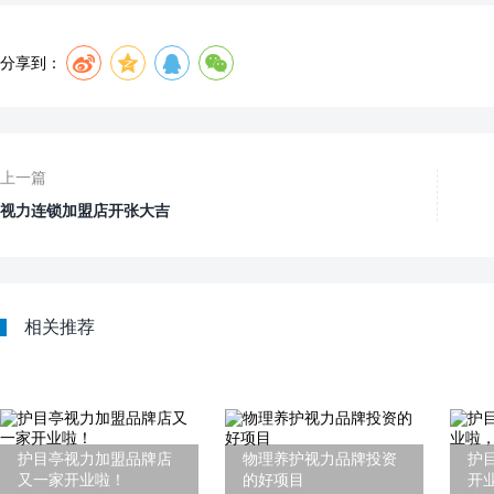
分享到：
上一篇
视力连锁加盟店开张大吉
相关推荐
护目亭视力加盟品牌店
物理养护视力品牌投资
护
又一家开业啦！
的好项目
开