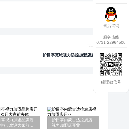
售后咨询
服务热线
0731-22964506
下一篇
护目亭宽城视力防控加盟店展示
经理微信号
目亭视力加盟品牌店
护目亭内蒙古达拉旗店
业啦，欢迎大家前去
视力加盟店开业